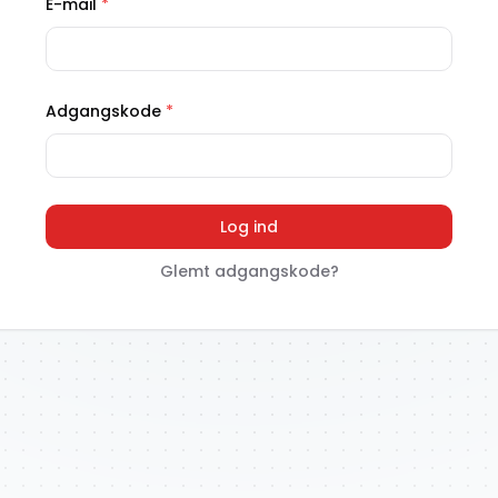
E-mail
*
Adgangskode
*
Log ind
Glemt adgangskode?